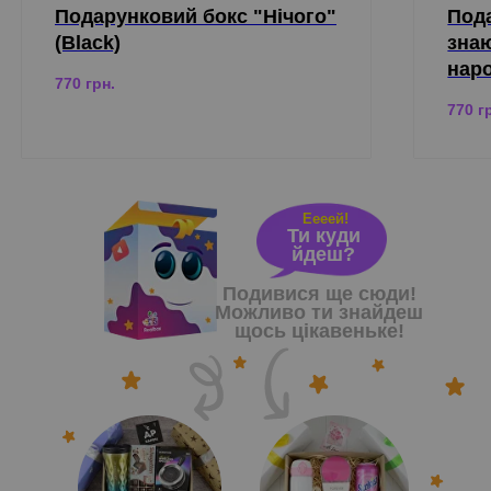
Подарунковий бокс "Нічого"
Пода
(Black)
знаю
нар
770
грн.
770
г
Еееей!
Ти куди
йдеш?
Подивися ще сюди!
Можливо ти знайдеш
щось цікавеньке!