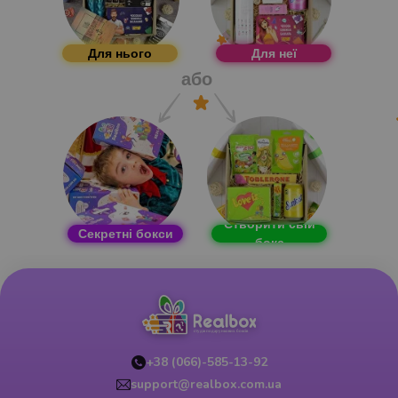
Для нього
Для неї
або
Створити свій
Секретні бокси
бокс
+38 (066)-585-13-92
support@realbox.com.ua