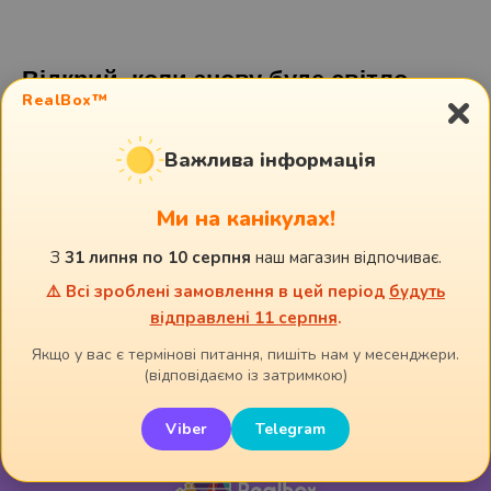
Відкрий, коли знову буде світло
×
RealBox™
ot2
35,00
грн.
Важлива інформація
Ми на канікулах!
В кошик
З
31 липня по 10 серпня
наш магазин відпочиває.
⚠️ Всі зроблені замовлення в цей період
будуть
відправлені 11 серпня
.
Дивіться також:
Якщо у вас є термінові питання, пишіть нам у месенджери.
(відповідаємо із затримкою)
Viber
Telegram