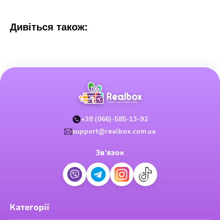
Дивіться також:
+38 (066)-585-13-92
support@realbox.com.ua
Зв’язок
Категорії