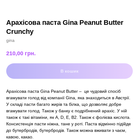
Арахісова паста Gina Peanut Butter
Crunchy
gina
210,00
грн.
В кошик
Арахісова паста Gina Peanut Butter – це чудовий спосіб
вгамувати голод від компанії Gina, яка знаходиться в Австрії.
У складі пасти багато жирів та білка, що дозволяє добре
вгамувати голод. Також у банку є подрібнений арахіс. У ній
також є такі вітаміни, як А, D, E, B2. Також є фолієва кислота.
Консистенція пасти ніжна, тане у роті. Паста відмінно підійде
до бутербродів, бутербродів. Також можна вживати з чаєм,
кавою, какао.