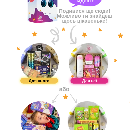
йдеш?
Подивися ще сюди!
Можливо ти знайдеш
щось цікавеньке!
Для нього
Для неї
або