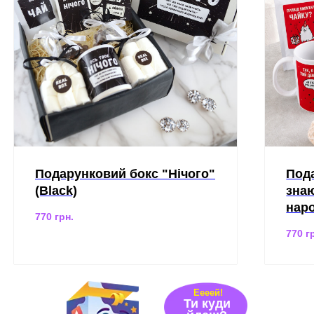
Подарунковий бокс "Нічого"
Пода
(Black)
знаю
нар
770
грн.
770
г
Еееей!
Ти куди