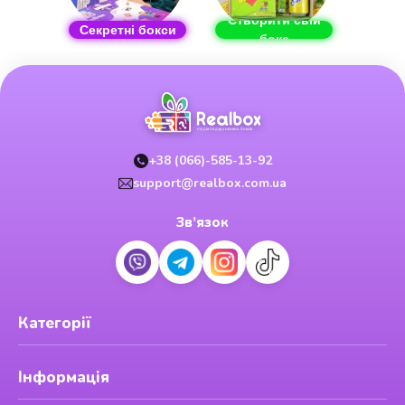
Створити свій
Секретні бокси
бокс
+38 (066)-585-13-92
support@realbox.com.ua
Зв’язок
Категорії
Інформація