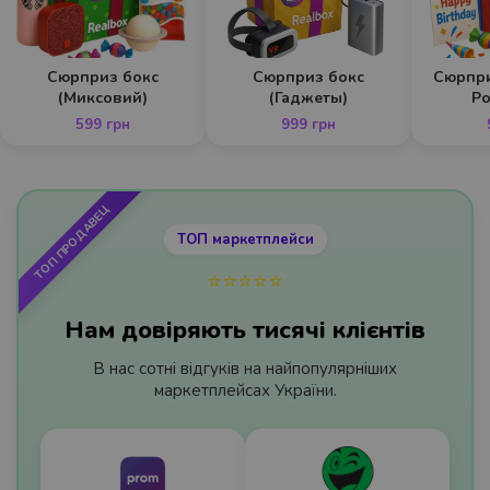
Сюрприз бокс
Сюрприз бокс
Сюрпри
(Миксовий)
(Гаджеты)
Р
599 грн
999 грн
ТОП маркетплейси
⭐️⭐️⭐️⭐️⭐️
Нам довіряють тисячі клієнтів
В нас сотні відгуків на найпопулярніших
маркетплейсах України.