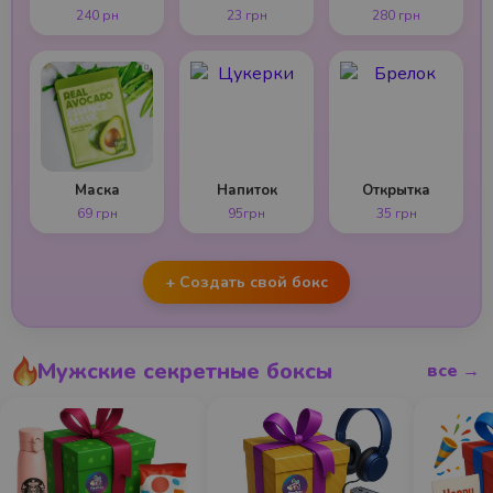
240 рн
23 грн
280 грн
Маска
Напиток
Открытка
69 грн
95грн
35 грн
+ Создать свой бокс
Мужские секретные боксы
все →