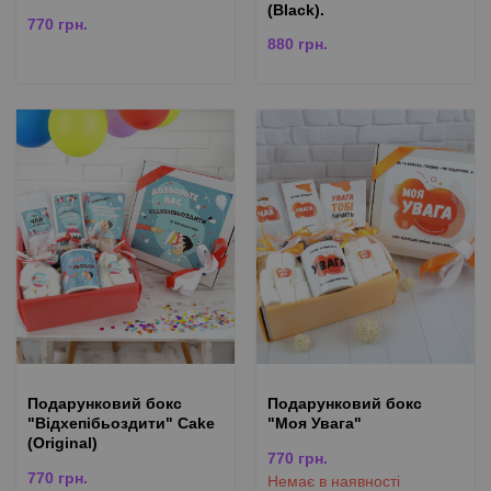
(Black).
770
грн.
880
грн.
Подарунковий бокс
Подарунковий бокс
"Відхепібьоздити" Cake
"Моя Увага"
(Original)
770
грн.
770
грн.
Немає в наявності