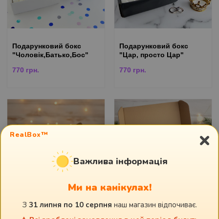
Подарунковий бокс
Подарунковий бокс
"Чоловік,Батько,Бос"
"Цар, просто Цар"
770
грн.
770
грн.
×
RealBox™
Важлива інформація
Ми на канікулах!
З
31 липня по 10 серпня
наш магазин відпочиває.