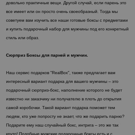
довольно практичные вещи. Другой случай, если парень это
все имеет или он просто очень своеобразный. Тогда мы
советуем вам изучить все наши готовые боксы с предметами
и купить подарочный набор для мужчины под его конкретный
стиль или образ.
Сюрприз Боксы для парней и мужчин.
Наш сервис подарков "RealBox", также предлагает вам
интересный вариант подарка для вашего мужчины – это
подарочный сюрприз-бокс, наполнение которого не будет
известно ни заказчику ни получателю в плоть до открытия
самой коробочки. Такой вариант подарка поможет тем
людям, кто уже попросту не знает, что же подарить парню?
Подарите ему наш случайный бокс, интрига – это же так
круто! Подобные мужские подарочные боксы есть и с