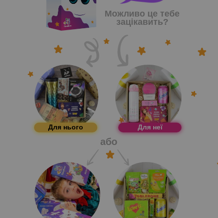
Можливо це тебе
зацікавить?
Для нього
Для неї
або