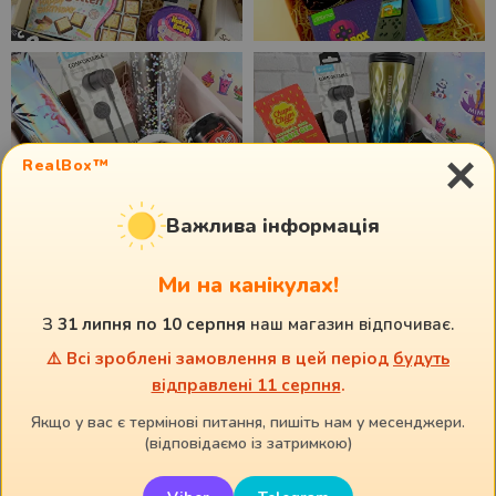
×
RealBox™
Важлива інформація
Ми на канікулах!
Відео про бокси
З
31 липня по 10 серпня
наш магазин відпочиває.
⚠️ Всі зроблені замовлення в цей період
будуть
відправлені 11 серпня
.
Якщо у вас є термінові питання, пишіть нам у месенджери.
(відповідаємо із затримкою)