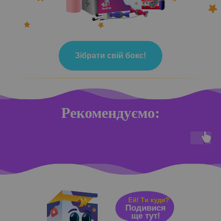
Зібрати свій бокс!
Рекомендуємо:
Ей! Ти куди?
Подивися
ще тут!