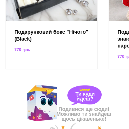
Подарунковий бокс "Нічого"
Пода
(Black)
знаю
нар
770
грн.
770
г
Еееей!
Ти куди
йдеш?
Подивися ще сюди!
Можливо ти знайдеш
щось цікавеньке!