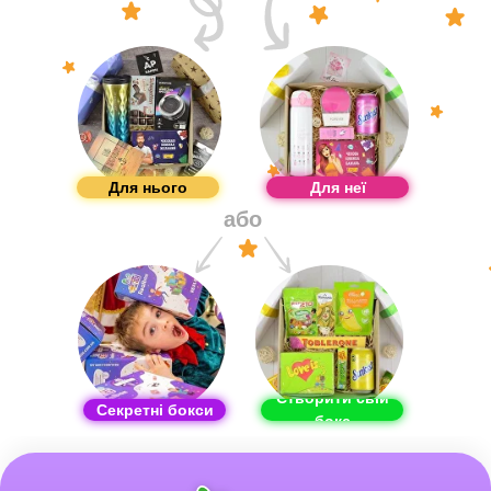
Для нього
Для неї
або
Створити свій
Секретні бокси
бокс