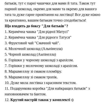
батьків, тут є парні чашечки для мами й тата. Також тут
парний шоколад, окремо для мами та окремо для вашого
тата та дуже гарне привітання на листівці! Все дуже ніжно
та креативно, вашим батькам точно сподобається!
Що входить до боксу "Для батьків"?
1. Керамічна чашка "Для рідної Матусі"
2. Керамічна чашка "Для рідного Татуся"
3. Фруктовий чай "Смачний чай".
4. Молочний шоколад (Альпінелла)
5. Чорний шоколад (Аьпінелла)
6. Горішки у чорному шоколаді з арахісом.
7. Горішки у молочному шоколаді з арахісом.
8. Маршмеллоу зі смаком пломбіру.
9. Маршмеллоу зі смаком тропік.
10. Дуже мила листівка з красивим текстом.
11. Подарункова коробка "Для найкращих батьків" з
наповнювачем та бантом.
12.
Крутий настрій також у комплекті :)