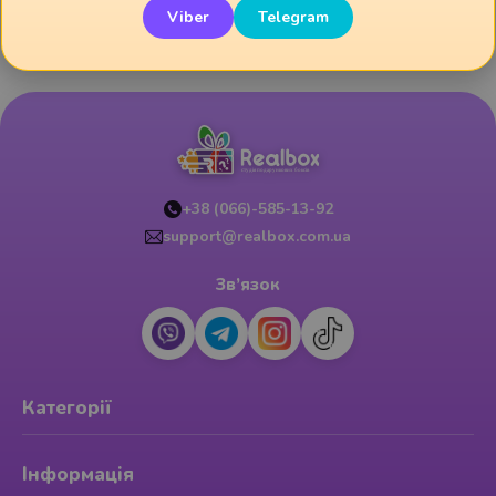
Дивіться також:
Viber
Telegram
+38 (066)-585-13-92
support@realbox.com.ua
Зв’язок
Категорії
Інформація