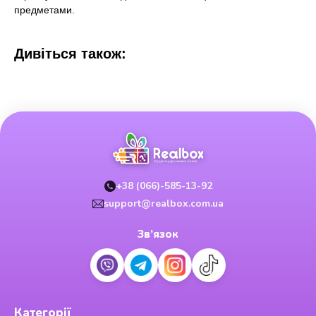
предметами.
Дивіться також:
+38 (066)-585-13-92
support@realbox.com.ua
Зв’язок
Категорії