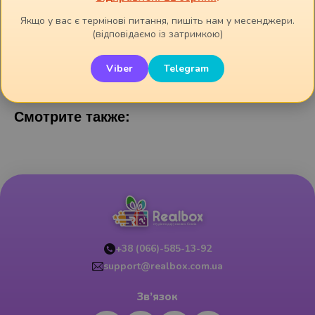
🔹 Подарункове пакування:
Якщо у вас є термінові питання, пишіть нам у месенджери.
(відповідаємо із затримкою)
Індивідуальна біла коробка.
Важливо:
не можна мити в посудомийній машинці та гріти
Viber
Telegram
в мікрохвильовій пічці.
Смотрите также:
+38 (066)-585-13-92
support@realbox.com.ua
Зв’язок