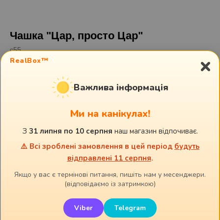
Чашка "Цар, просто Цар"
c55
×
RealBox™
240,00
грн.
Важлива інформація
В корзину
Ми на канікулах!
З
31 липня по 10 серпня
наш магазин відпочиває.
Оригінальна чашка, яка підійде для хлопця або чоловіка!
Дуже цікавий натяк :)
⚠️ Всі зроблені замовлення в цей період
будуть
Кераміка / Об'єм: 330 мл
відправлені 11 серпня
.
Якщо у вас є термінові питання, пишіть нам у месенджери.
Смотрите также:
(відповідаємо із затримкою)
Viber
Telegram