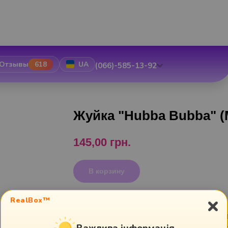
Отзывы
618
UA
(066)-585-13-92
Жуйка "Hubba Bubba" (
145,00
грн.
В корзину
×
RealBox™
Hubba Bubba
- жувальна гумка, яка дуже
Важлива інформація