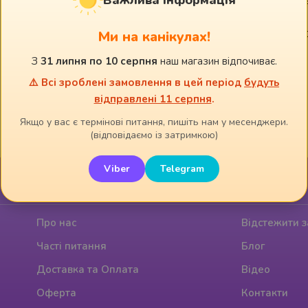
смакові якості, з можливістю надувати н
величиною повітряні бульбашки.
Ми на канікулах!
Жуйка стрічка дозволяє дітям відкусити с
можуть жувати.
З
31 липня по 10 серпня
наш магазин відпочиває.
⚠️ Всі зроблені замовлення в цей період
будуть
відправлені 11 серпня
.
Якщо у вас є термінові питання, пишіть нам у месенджери.
(відповідаємо із затримкою)
Viber
Telegram
Інформація
Додатково
Про нас
Відстежити 
Часті питання
Блог
Доставка та Оплата
Відео
Оферта
Контакти