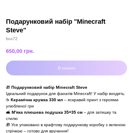
Подарунковий набір "Minecraft
Steve"
box72
650,00
грн.
В кошик
🎁
Подарунковий набір Minecraft Steve
Ідеальний подарунок для фанатів Minecraft! У набір входять:
☕
Керамічна кружка 330 мл
– яскравий принт з героями
улюбленої гри
🛋️
М'яка плюшева подушка 35×35 см
– для затишку та
стилю
🎁 Усе упаковано в крафтову подарункову коробку з зеленою
стрічкою – готово для вручення!