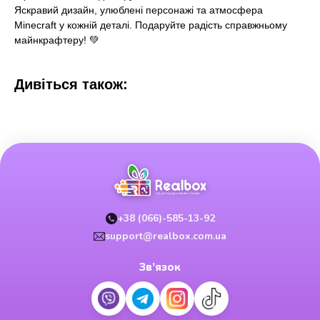
Яскравий дизайн, улюблені персонажі та атмосфера
Minecraft у кожній деталі. Подаруйте радість справжньому
майнкрафтеру! 💚
Дивіться також:
+38 (066)-585-13-92
support@realbox.com.ua
Зв’язок