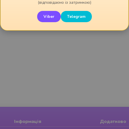
(відповідаємо із затримкою)
відлущення і омолодження;
насичення шкіри мінералами.
Viber
Telegram
Інформація
Додатково