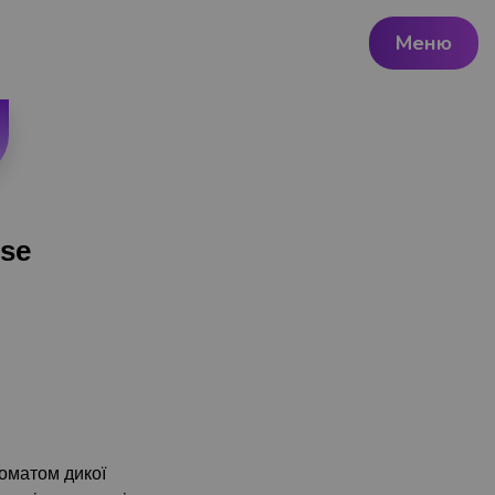
Меню
ose
оматом дикої