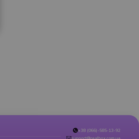
+38 (066)-585-13-92
support@realbox.com.ua