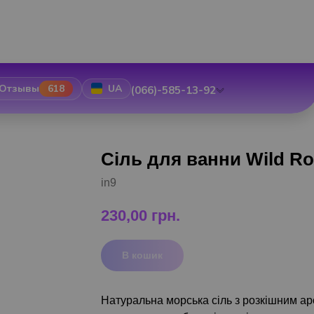
Отзывы
618
UA
(066)-585-13-92
Сіль для ванни Wild R
in9
230,00
грн.
В кошик
Натуральна морська сіль з розкішним ар