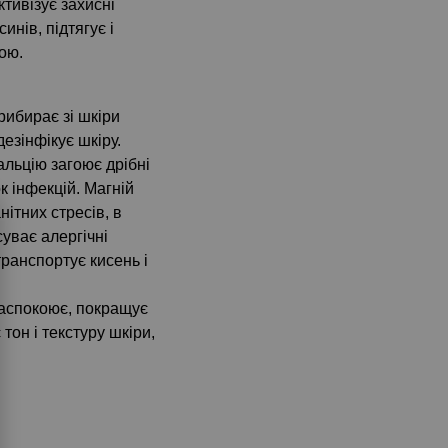
ктивізує захисні
инів, підтягує і
ною.
рибирає зі шкіри
дезінфікує шкіру.
альцію загоює дрібні
 інфекцій. Магній
нітних стресів, в
уває алергічні
 транспортує кисень і
заспокоює, покращує
тон і текстуру шкіри,