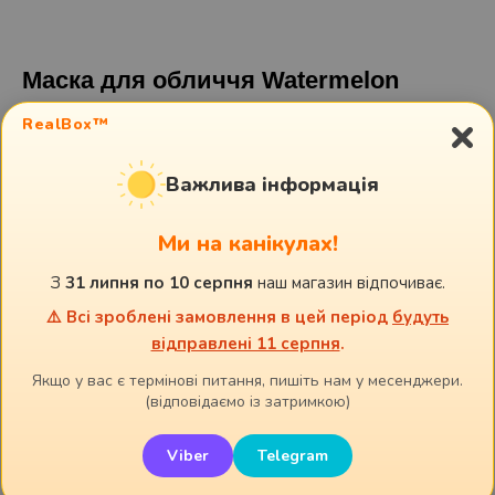
Маска для обличчя Watermelon
×
in3
RealBox™
79,00
грн.
Важлива інформація
В кошик
Ми на канікулах!
З
31 липня по 10 серпня
наш магазин відпочиває.
Креативна маска для обличчя Just Kawaii Watermelon Jelly з
⚠️ Всі зроблені замовлення в цей період
будуть
екстрактом Тофу, пружність та еластичність.
відправлені 11 серпня
.
Якщо у вас є термінові питання, пишіть нам у месенджери.
Дивіться також:
(відповідаємо із затримкою)
Viber
Telegram