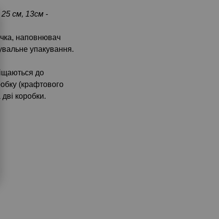
 25 см, 13см -
ічка, наповнювач
тувальне упакування.
іщаються до
робку (крафтового
дві коробки.