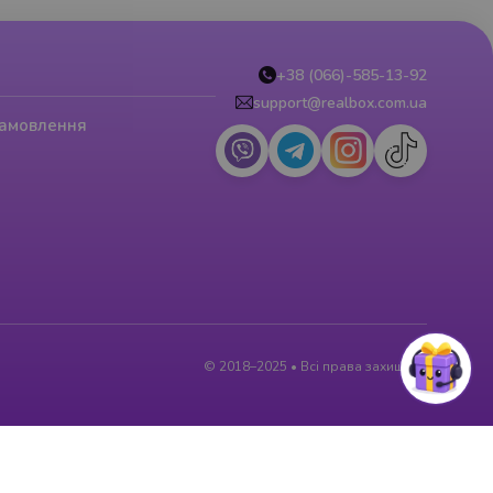
+38 (066)-585-13-92
support@realbox.com.ua
замовлення
© 2018–2025 • Всі права захищені.