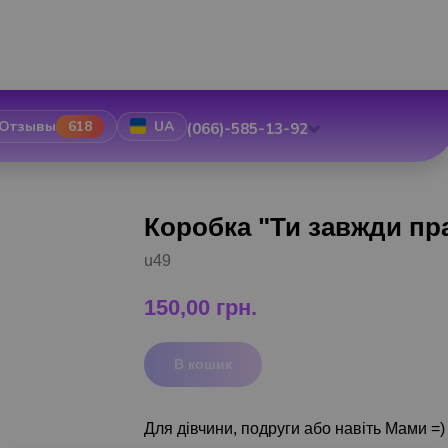
Отзывы
618
UA
(066)-585-13-92
Коробка "Ти завжди пр
u49
150,00
грн.
В кошик
Для дівчини, подруги або навіть Мами =)