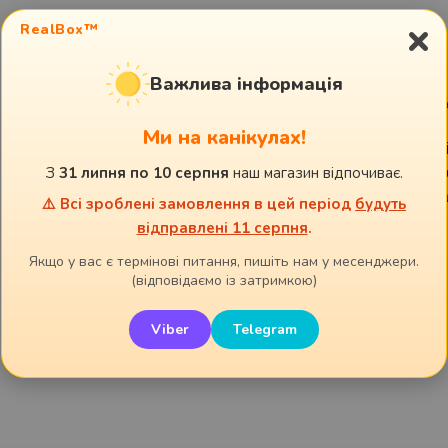
×
Коробка білого кольору -
розмір 25 см на
RealBox™
висота.
У вартість також входить:
атласна стр
Важлива інформація
(дерев'яна стружка), стікер та транспор
Ми на канікулах!
Важливо:
якщо обрані предмети не пом
З
31 липня по 10 серпня
наш магазин відпочиває.
коробки, ми робимо заміну на більшу ко
формату) або розподіляємо предмети на 
⚠️ Всі зроблені замовлення в цей період
будуть
відправлені 11 серпня
.
Якщо у вас є термінові питання, пишіть нам у месенджери.
(відповідаємо із затримкою)
Viber
Telegram