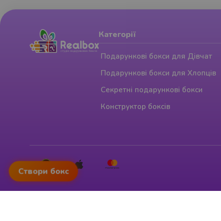
Категорії
Подарункові бокси для Дівчат
Подарункові бокси для Хлопців
Секретні подарункові бокси
Конструктор боксів
Створи бокс