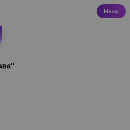
Меню
ава"