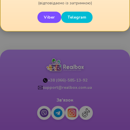
коробки, ми робимо заміну на більшу коробку (крафтового
(відповідаємо із затримкою)
формату) або розподіляємо предмети на дві коробки.
Viber
Telegram
Дивіться також:
+38 (066)-585-13-92
support@realbox.com.ua
Зв’язок