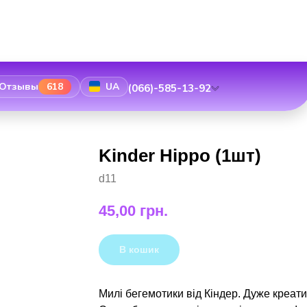
Отзывы
618
UA
(066)-585-13-92
Kinder Hippo (1шт)
d11
45,00
грн.
В кошик
Милі бегемотики від Кіндер. Дуже креат