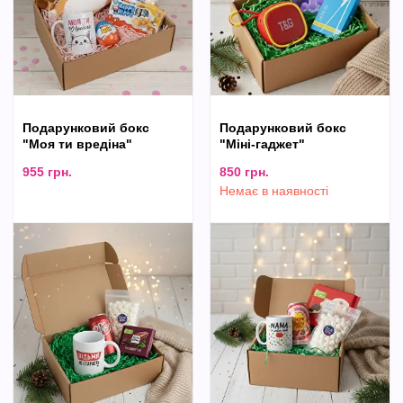
Подарунковий бокс
Подарунковий бокс
"Моя ти вредіна"
"Міні-гаджет"
955
грн.
850
грн.
Немає в наявності