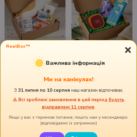
×
RealBox™
Подарунковий бокс
Подарунковий бокс
Важлива інформація
"Моя ти вредіна"
"Міні-гаджет"
955
грн.
850
грн.
Ми на канікулах!
Немає в наявності
З
31 липня по 10 серпня
наш магазин відпочиває.
⚠️ Всі зроблені замовлення в цей період
будуть
відправлені 11 серпня
.
Якщо у вас є термінові питання, пишіть нам у месенджери.
(відповідаємо із затримкою)