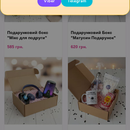
Viber
Telegram
Подарунковий бокс
Подарунковий Бокс
"Мікс для подруги"
"Матусин Подарунок"
585
грн.
620
грн.