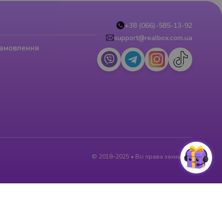
+38 (066)-585-13-92
support@realbox.com.ua
замовлення
© 2018–2025 • Всі права захищені.