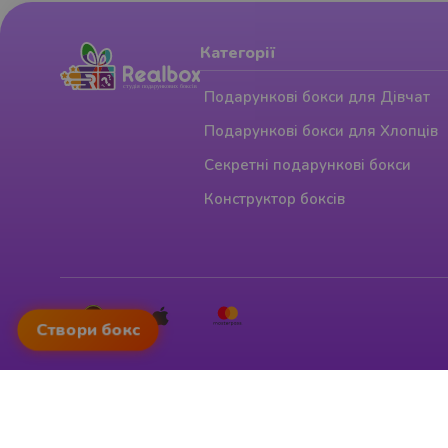
Категорії
Подарункові бокси для Дівчат
Подарункові бокси для Хлопців
Секретні подарункові бокси
Конструктор боксів
Створи бокс