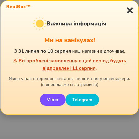
×
RealBox™
Суперм’яка, дихаюча,
з 100% бавовни
—
кожного дня, а яскравий прикольний при
Важлива інформація
додавати настрою. Класичний крій, зруч
виріз — пасує до всього: джинсів, шортів 
Ми на канікулах!
виглядає стильно.
З
31 липня по 10 серпня
наш магазин відпочиває.
Важливо:
терміни виготовлення 1-3 дні.
⚠️ Всі зроблені замовлення в цей період
будуть
відправлені 11 серпня
.
Якщо у вас є термінові питання, пишіть нам у месенджери.
(відповідаємо із затримкою)
Viber
Telegram