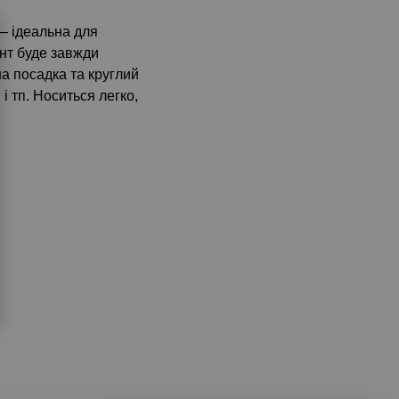
 ідеальна для
нт буде завжди
на посадка та круглий
і тп. Носиться легко,