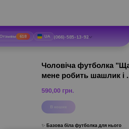
Отзывы
618
UA
(066)-585-13-92
Чоловіча футболка "Щ
мене робить шашлик і ..
590,00
грн.
В кошик
✨
Базова біла футболка для нього