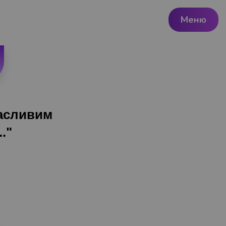
Меню
асливим
."