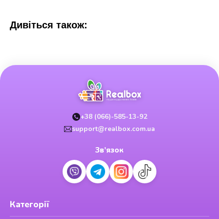
Дивіться також:
+38 (066)-585-13-92
support@realbox.com.ua
Зв’язок
Категорії