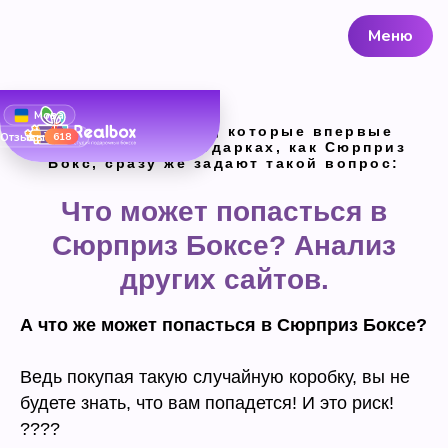
Меню
Мова
Взрослые и дети, которые впервые
Отзывы
618
узнают о таких подарках, как Сюрприз
Бокс, сразу же задают такой вопрос:
Что может попасться в
Сюрприз Боксе? Анализ
других сайтов.
А что же может попасться в Сюрприз Боксе?
Ведь покупая такую случайную коробку, вы не
будете знать, что вам попадется! И это риск!
????