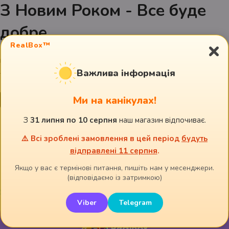
З Новим Роком - Все буде
добре
×
RealBox™
n13
35,00
Важлива інформація
грн.
Ми на канікулах!
Важливо!
З
31 липня по 10 серпня
наш магазин відпочиває.
Замовлення, яке ви зробите зараз,
буде відправлено
13го числа.
⚠️ Всі зроблені замовлення в цей період
будуть
відправлені 11 серпня
.
Якщо у вас є термінові питання або уточнення, пишіть
Якщо у вас є термінові питання, пишіть нам у месенджери.
одразу на вайбер або телеграм.
(відповідаємо із затримкою)
Написати в Telegram
Написати в Viber
Viber
Telegram