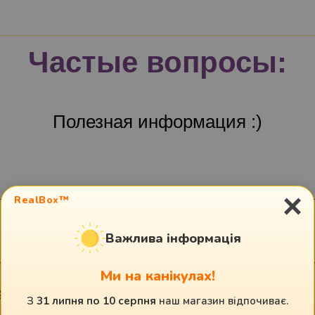
Частые вопросы:
Полезная информация :)
×
RealBox™
 стоит доверять?
Важлива інформація
Ми на канікулах!
аменить или добавить предмет в 
З
31 липня по 10 серпня
наш магазин відпочиває.