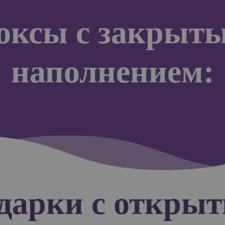
оксы с закрыт
наполнением:
дарки с откры