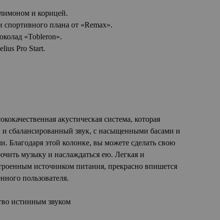
 лимоном и корицей.
 спортивного плана от «Remax».
колад «Tobleron».
ius Pro Start.
ококачественная акустическая система, которая
 и сбалансированный звук, с насыщенными басами и
. Благодаря этой колонке, вы можете сделать свою
ючить музыку и наслаждаться ею. Легкая и
строенным источником питания, прекрасно впишется
нного пользователя.
тво истинным звуком