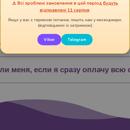
⚠️ Всі зроблені замовлення в цей період
будуть
відправлені 11 серпня
.
рантия на ваши товары?
Якщо у вас є термінові питання, пишіть нам у месенджери.
(відповідаємо із затримкою)
Viber
Telegram
оставка
ли меня, если я сразу оплачу всю