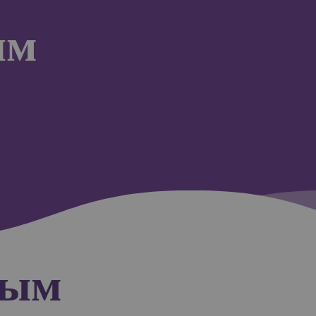
ым
тым