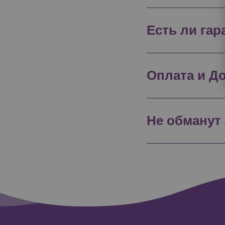
Есть ли га
Оплата и Д
Не обманут 