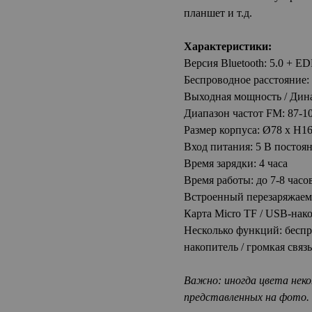
планшет и т.д.
Характеристики:
Версия Bluetooth: 5.0 + E
Беспроводное расстояние: 
Выходная мощность / Дина
Диапазон частот FM: 87-1
Размер корпуса: Ø78 x H1
Вход питания: 5 В постоян
Время зарядки: 4 часа
Время работы: до 7-8 часо
Встроенный перезаряжаемы
Карта Micro TF / USB-нак
Несколько функций: беспр
накопитель / громкая связ
Важно: иногда цвета нек
представленных на фото.